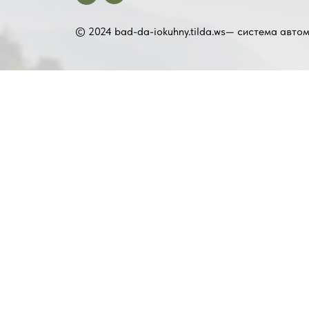
© 2024 bad-da-iokuhny.tilda.ws— cистема авто