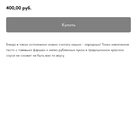
400,00
руб.
Купить
Блюдо в таком исполнении можно считать нашим - народным! Тонко накатанное
тесто с говяжьим фаршем и мелко рубленным луком в традиционном красном
соусе не сможет не быть вам по вкусу.