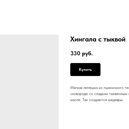
Хингала с тыквой
330
руб.
Купить
Мягкая лепёшка из пшеничного те
сковороде со сладким тыквенным п
масле. Так создаются шедевры.