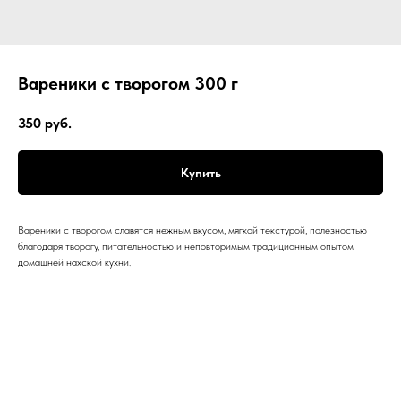
Вареники с творогом 300 г
350
руб.
Купить
Вареники с творогом славятся нежным вкусом, мягкой текстурой, полезностью
благодаря творогу, питательностью и неповторимым традиционным опытом
домашней нахской кухни.