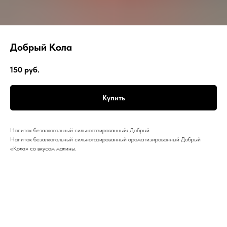
Добрый Кола
150
руб.
Купить
Напиток безалкогольный сильногазированный› Добрый
Напиток безалкогольный сильногазированный ароматизированный Добрый
«Кола» со вкусом малины.