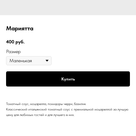
Мариятта
400
руб.
Размер
Купить
Томатный соус, моцарелла, помидоры черри, базилик
Классический итальянский томатный соус с премиальной моцареллой за лучшую
цену для любимых гостей и для лучшего в них.