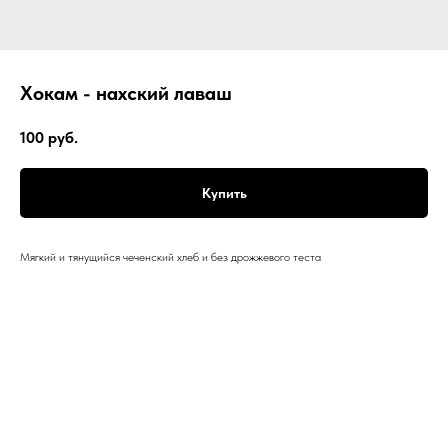
Хокам - нахский лаваш
100
руб.
Купить
Мягкий и тянущийся чеченский хлеб и без дрожжевого теста